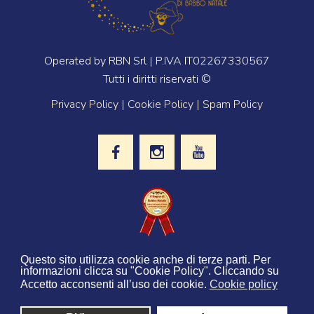
Operated by RBN Srl | P.IVA IT02267330567
Tutti i diritti riservati ©
Privacy Policy
|
Cookie Policy
|
Spam Policy
La casa editrice internazionale
Twinkl
Questo sito utilizza cookie anche di terze parti. Per
ha selezionato il Regno di Babbo Natale
informazioni clicca su "Cookie Policy". Cliccando su
come migliore attrazione per le
famiglie con bambini
Accetto acconsenti all’uso dei cookie.
Cookie policy