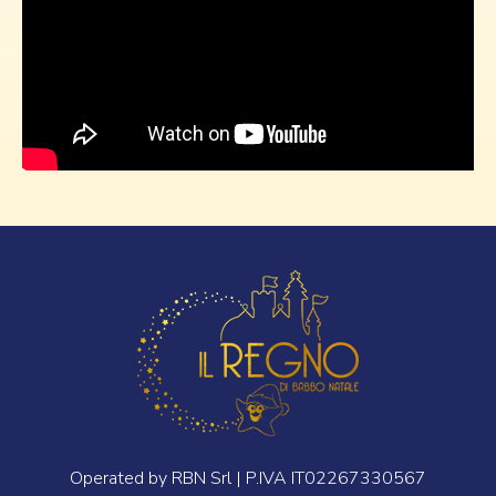
Operated by RBN Srl | P.IVA IT02267330567