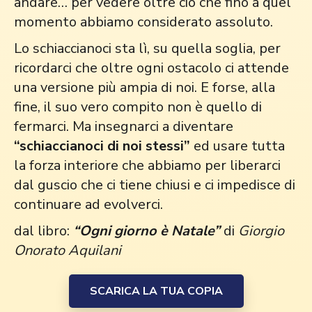
andare… per vedere oltre ciò che fino a quel
momento abbiamo considerato assoluto.
Lo schiaccianoci sta lì, su quella soglia, per
ricordarci che oltre ogni ostacolo ci attende
una versione più ampia di noi. E forse, alla
fine, il suo vero compito non è quello di
fermarci. Ma insegnarci a diventare
“schiaccianoci di noi stessi”
ed usare tutta
la forza interiore che abbiamo per liberarci
dal guscio che ci tiene chiusi e ci impedisce di
continuare ad evolverci.
dal libro:
“Ogni giorno è Natale”
di
Giorgio
Onorato Aquilani
SCARICA LA TUA COPIA