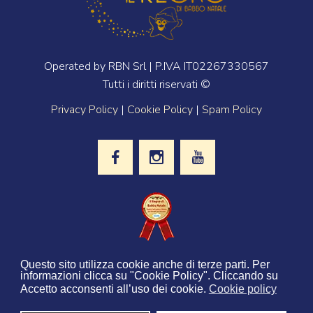
Operated by RBN Srl | P.IVA IT02267330567
Tutti i diritti riservati ©
Privacy Policy
|
Cookie Policy
|
Spam Policy
La casa editrice internazionale
Twinkl
Questo sito utilizza cookie anche di terze parti. Per
ha selezionato il Regno di Babbo Natale
informazioni clicca su "Cookie Policy". Cliccando su
come migliore attrazione per le
famiglie con bambini
Accetto acconsenti all’uso dei cookie.
Cookie policy